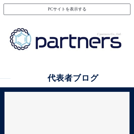
PCサイトを表示する
代表者ブログ
[!% if (image.url!="") { %]
[!% } %]
[%article_date_notime_dot%]
[%new:New%]
[%title%]