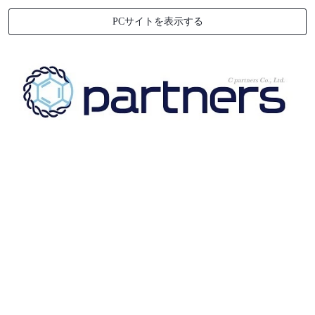
PCサイトを表示する
[%title%]
[%article_date_notime_wa%]
[%lead%]
[%list_start%]