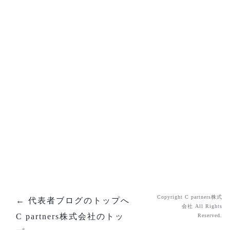
[%list_end%]
[%article%]
[%category%]
[%tags%]
ページトップへ
Copyright C partners株式
← 代表者ブログのトップへ
会社 All Rights
C partners株式会社のトッ
Reserved.