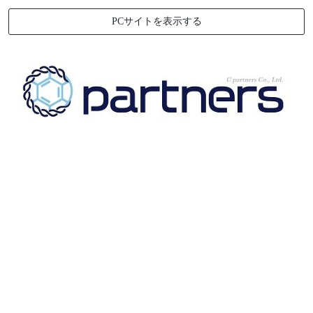
PCサイトを表示する
[%title%]
[%article_date_notime_wa%]
[%lead%]
[%list_start%]