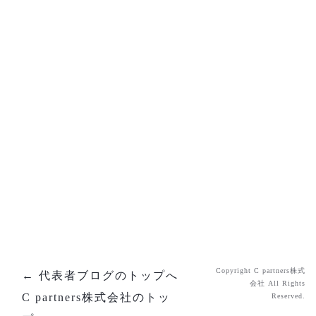
[%list_end%]
[%article%]
[%category%]
[%tags%]
ページトップへ
Copyright C partners株式
← 代表者ブログのトップへ
会社 All Rights
C partners株式会社のトッ
Reserved.